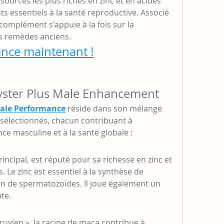
 sources les plus riches en zinc et en acides 
s essentiels à la santé reproductive. Associé 
complément s'appuie à la fois sur la 
s remèdes anciens.
ance maintenant !
Oyster Plus Male Enhancement
Male Performance
 réside dans son mélange 
sélectionnés, chacun contribuant à 
ce masculine et à la santé globale :
rincipal, est réputé pour sa richesse en zinc et 
 Le zinc est essentiel à la synthèse de 
on de spermatozoïdes. Il joue également un 
ate.
uvien », la racine de maca contribue à 