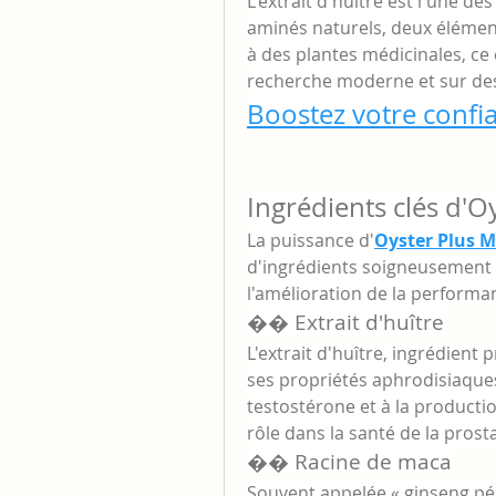
L'extrait d'huître est l'une des
aminés naturels, deux élément
à des plantes médicinales, ce 
recherche moderne et sur de
Boostez votre confi
Ingrédients clés d'
La puissance d'
Oyster Plus 
d'ingrédients soigneusement 
l'amélioration de la performan
�� Extrait d'huître
L'extrait d'huître, ingrédient p
ses propriétés aphrodisiaques.
testostérone et à la producti
rôle dans la santé de la prost
�� Racine de maca
Souvent appelée « ginseng pér