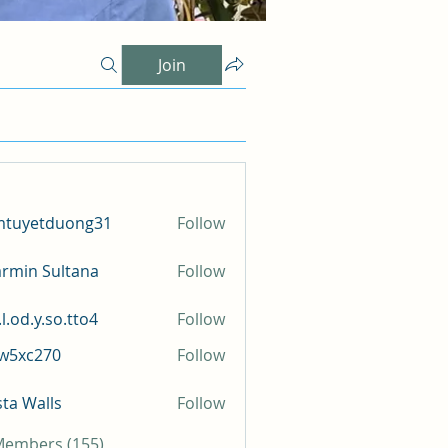
Join
mtuyetduong31
Follow
etduong31
rmin Sultana
Follow
l.od.y.so.tto4
Follow
y.so.tto4
iw5xc270
Follow
c270
sta Walls
Follow
 Members (155)