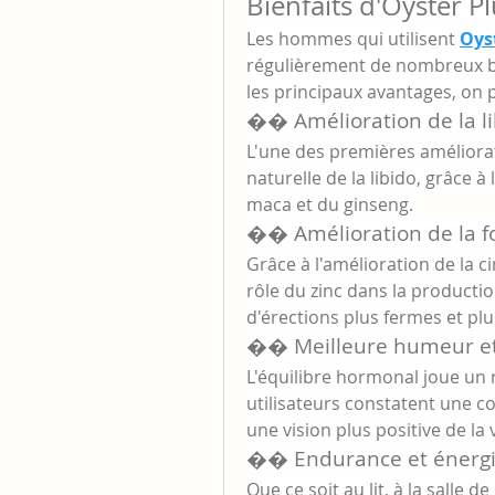
Bienfaits d'Oyster P
Les hommes qui utilisent 
Oyst
régulièrement de nombreux bi
les principaux avantages, on p
�� Amélioration de la lib
L'une des premières améliora
naturelle de la libido, grâce à 
maca et du ginseng.
�� Amélioration de la fo
Grâce à l'amélioration de la ci
rôle du zinc dans la producti
d'érections plus fermes et plu
�� Meilleure humeur et 
L'équilibre hormonal joue un r
utilisateurs constatent une co
une vision plus positive de la v
�� Endurance et énergi
Que ce soit au lit, à la salle 