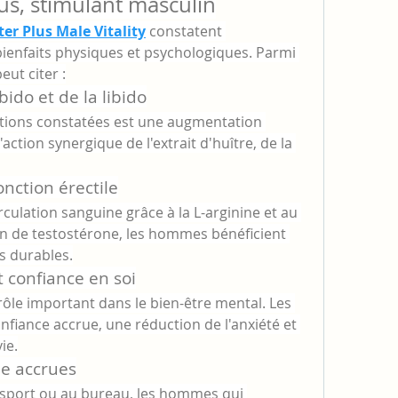
lus, stimulant masculin
er Plus Male Vitality
 constatent 
enfaits physiques et psychologiques. Parmi 
eut citer :
ido et de la libido
tions constatées est une augmentation 
l'action synergique de l'extrait d'huître, de la 
nction érectile
rculation sanguine grâce à la L-arginine et au 
on de testostérone, les hommes bénéficient 
s durables.
confiance en soi
ôle important dans le bien-être mental. Les 
nfiance accrue, une réduction de l'anxiété et 
ie.
e accrues
de sport ou au bureau, les hommes qui 