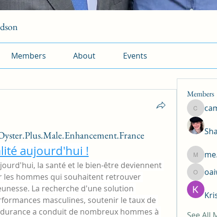
rdson
Members
About
Events
Members
ca
camtuy
Sha
Oyster.Plus.Male.Enhancement.France
lité aujourd'hui !
me.
me.l.od.
urd'hui, la santé et le bien-être deviennent 
oa
 les hommes qui souhaitent retrouver 
oaiw5x
r jeunesse. La recherche d'une solution 
Kri
rformances masculines, soutenir le taux de 
endurance a conduit de nombreux hommes à 
See All