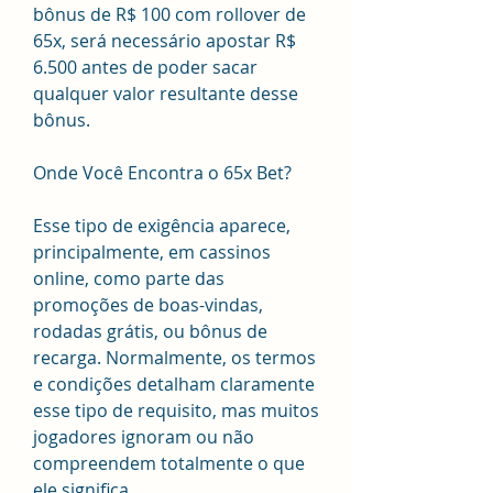
bônus de R$ 100 com rollover de 
65x, será necessário apostar R$ 
6.500 antes de poder sacar 
qualquer valor resultante desse 
bônus.
Onde Você Encontra o 65x Bet?
Esse tipo de exigência aparece, 
principalmente, em cassinos 
online, como parte das 
promoções de boas-vindas, 
rodadas grátis, ou bônus de 
recarga. Normalmente, os termos 
e condições detalham claramente 
esse tipo de requisito, mas muitos 
jogadores ignoram ou não 
compreendem totalmente o que 
ele significa.