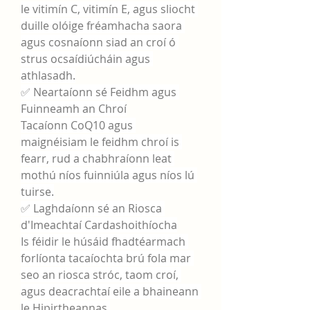
le vitimín C, vitimín E, agus sliocht 
duille olóige fréamhacha saora 
agus cosnaíonn siad an croí ó 
strus ocsaídiúcháin agus 
athlasadh.
✅ Neartaíonn sé Feidhm agus 
Fuinneamh an Chroí
Tacaíonn CoQ10 agus 
maignéisiam le feidhm chroí is 
fearr, rud a chabhraíonn leat 
mothú níos fuinniúla agus níos lú 
tuirse.
✅ Laghdaíonn sé an Riosca 
d'Imeachtaí Cardashoithíocha
Is féidir le húsáid fhadtéarmach 
forlíonta tacaíochta brú fola mar 
seo an riosca stróc, taom croí, 
agus deacrachtaí eile a bhaineann 
le Hipirtheannas 