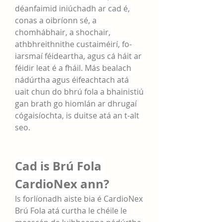
déanfaimid iniúchadh ar cad é, 
conas a oibríonn sé, a 
chomhábhair, a shochair, 
athbhreithnithe custaiméirí, fo-
iarsmaí féideartha, agus cá háit ar 
féidir leat é a fháil. Más bealach 
nádúrtha agus éifeachtach atá 
uait chun do bhrú fola a bhainistiú 
gan brath go hiomlán ar dhrugaí 
cógaisíochta, is duitse atá an t-alt 
seo.
Cad is Brú Fola 
CardioNex ann?
Is forlíonadh aiste bia é CardioNex 
Brú Fola atá curtha le chéile le 