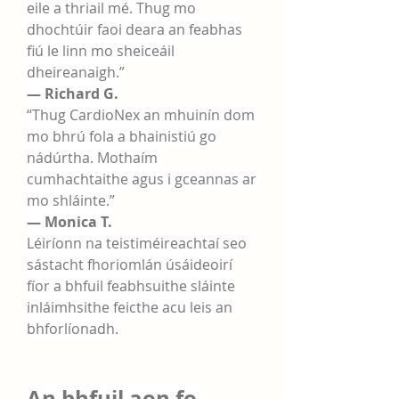
eile a thriail mé. Thug mo 
dhochtúir faoi deara an feabhas 
fiú le linn mo sheiceáil 
dheireanaigh.”
— Richard G.
“Thug CardioNex an mhuinín dom 
mo bhrú fola a bhainistiú go 
nádúrtha. Mothaím 
cumhachtaithe agus i gceannas ar 
mo shláinte.”
— Monica T.
Léiríonn na teistiméireachtaí seo 
sástacht fhoriomlán úsáideoirí 
fíor a bhfuil feabhsuithe sláinte 
inláimhsithe feicthe acu leis an 
bhforlíonadh.
An bhfuil aon fo-