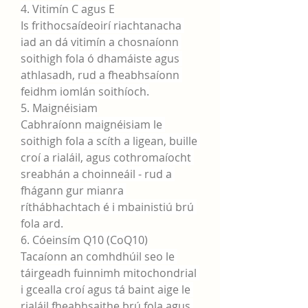
4. Vitimín C agus E
Is frithocsaídeoirí riachtanacha 
iad an dá vitimín a chosnaíonn 
soithigh fola ó dhamáiste agus 
athlasadh, rud a fheabhsaíonn 
feidhm iomlán soithíoch.
5. Maignéisiam
Cabhraíonn maignéisiam le 
soithigh fola a scíth a ligean, buille 
croí a rialáil, agus cothromaíocht 
sreabhán a choinneáil - rud a 
fhágann gur mianra 
ríthábhachtach é i mbainistiú brú 
fola ard.
6. Cóeinsím Q10 (CoQ10)
Tacaíonn an comhdhúil seo le 
táirgeadh fuinnimh mitochondrial 
i gcealla croí agus tá baint aige le 
rialáil fheabhsaithe brú fola agus 