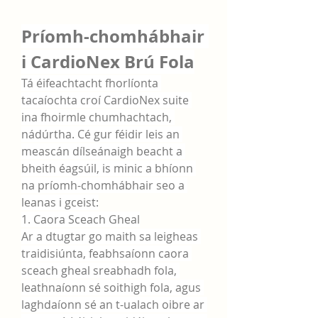
Príomh-chomhábhair 
i CardioNex Brú Fola
Tá éifeachtacht fhorlíonta 
tacaíochta croí CardioNex suite 
ina fhoirmle chumhachtach, 
nádúrtha. Cé gur féidir leis an 
meascán dílseánaigh beacht a 
bheith éagsúil, is minic a bhíonn 
na príomh-chomhábhair seo a 
leanas i gceist:
1. Caora Sceach Gheal
Ar a dtugtar go maith sa leigheas 
traidisiúnta, feabhsaíonn caora 
sceach gheal sreabhadh fola, 
leathnaíonn sé soithigh fola, agus 
laghdaíonn sé an t-ualach oibre ar 