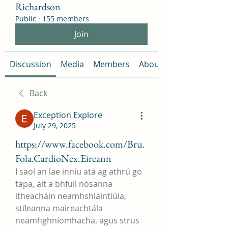
Richardson
Public
·
155 members
Join
Discussion
Media
Members
About
Back
Exception Explore
July 29, 2025
https://www.facebook.com/Bru.
Fola.CardioNex.Eireann
I saol an lae inniu atá ag athrú go 
tapa, áit a bhfuil nósanna 
itheacháin neamhshláintiúla, 
stíleanna maireachtála 
neamhghníomhacha, agus strus 