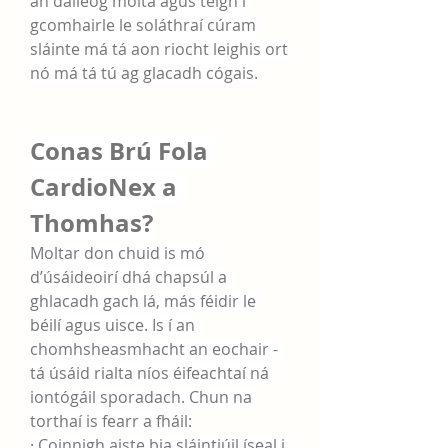
an dáileog molta agus téigh i 
gcomhairle le soláthraí cúram 
sláinte má tá aon riocht leighis ort 
nó má tá tú ag glacadh cógais.
Conas Brú Fola 
CardioNex a 
Thomhas?
Moltar don chuid is mó 
d’úsáideoirí dhá chapsúl a 
ghlacadh gach lá, más féidir le 
béilí agus uisce. Is í an 
chomhsheasmhacht an eochair - 
tá úsáid rialta níos éifeachtaí ná 
iontógáil sporadach. Chun na 
torthaí is fearr a fháil:
· Coinnigh aiste bia sláintiúil íseal i 