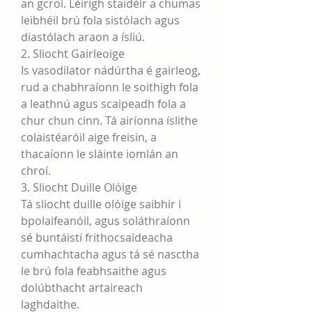
an gcroí. Léirigh staidéir a chumas 
leibhéil brú fola sistólach agus 
diastólach araon a ísliú.
2. Sliocht Gairleoige
Is vasodilator nádúrtha é gairleog, 
rud a chabhraíonn le soithigh fola 
a leathnú agus scaipeadh fola a 
chur chun cinn. Tá airíonna íslithe 
colaistéaróil aige freisin, a 
thacaíonn le sláinte iomlán an 
chroí.
3. Sliocht Duille Olóige
Tá sliocht duille olóige saibhir i 
bpolaifeanóil, agus soláthraíonn 
sé buntáistí frithocsaídeacha 
cumhachtacha agus tá sé nasctha 
le brú fola feabhsaithe agus 
dolúbthacht artaireach 
laghdaithe.