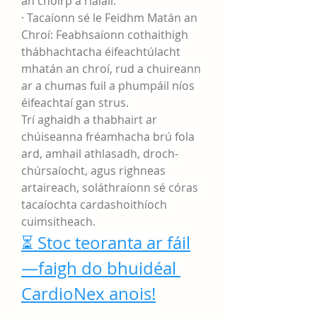
an choirp a rialáil.
· Tacaíonn sé le Feidhm Matán an 
Chroí: Feabhsaíonn cothaithigh 
thábhachtacha éifeachtúlacht 
mhatán an chroí, rud a chuireann 
ar a chumas fuil a phumpáil níos 
éifeachtaí gan strus.
Trí aghaidh a thabhairt ar 
chúiseanna fréamhacha brú fola 
ard, amhail athlasadh, droch-
chúrsaíocht, agus righneas 
artaireach, soláthraíonn sé córas 
tacaíochta cardashoithíoch 
cuimsitheach.
⏳ Stoc teoranta ar fáil
—faigh do bhuidéal 
CardioNex anois!