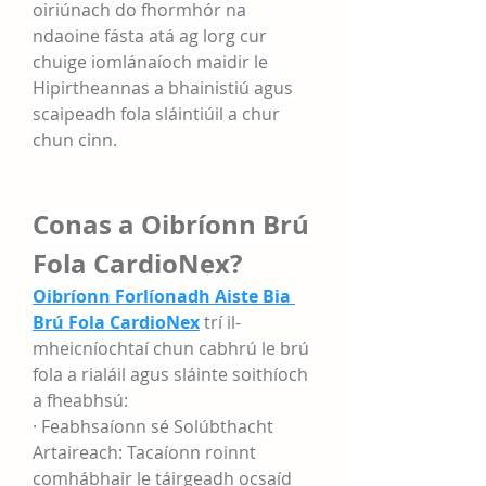
oiriúnach do fhormhór na 
ndaoine fásta atá ag lorg cur 
chuige iomlánaíoch maidir le 
Hipirtheannas a bhainistiú agus 
scaipeadh fola sláintiúil a chur 
chun cinn.
Conas a Oibríonn Brú 
Fola CardioNex?
Oibríonn Forlíonadh Aiste Bia 
Brú Fola CardioNex
 trí il-
mheicníochtaí chun cabhrú le brú 
fola a rialáil agus sláinte soithíoch 
a fheabhsú:
· Feabhsaíonn sé Solúbthacht 
Artaireach: Tacaíonn roinnt 
comhábhair le táirgeadh ocsaíd 