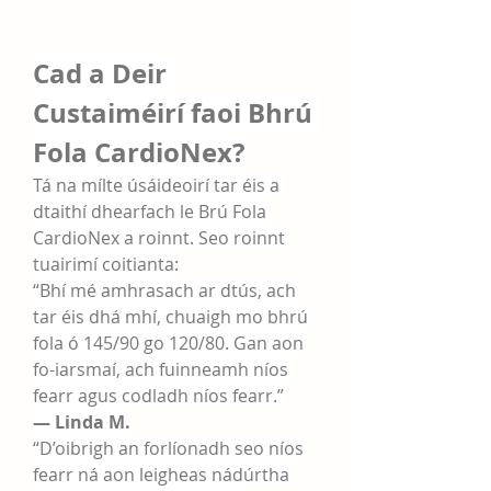
Cad a Deir 
Custaiméirí faoi Bhrú 
Fola CardioNex?
Tá na mílte úsáideoirí tar éis a 
dtaithí dhearfach le Brú Fola 
CardioNex a roinnt. Seo roinnt 
tuairimí coitianta:
“Bhí mé amhrasach ar dtús, ach 
tar éis dhá mhí, chuaigh mo bhrú 
fola ó 145/90 go 120/80. Gan aon 
fo-iarsmaí, ach fuinneamh níos 
fearr agus codladh níos fearr.”
— Linda M.
“D’oibrigh an forlíonadh seo níos 
fearr ná aon leigheas nádúrtha 