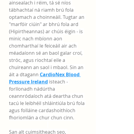
ainsealach i réim, tá sé níos 
tábhachtaí ná riamh brú fola 
optamach a choinneáil. Tugtar an 
"marfóir ciúin" ar bhrú fola ard 
(Hipirtheannas) ar chúis éigin - is 
minic nach mbíonn aon 
chomharthaí le feiceáil air ach 
méadaíonn sé an baol galar croí, 
stróc, agus riochtaí eile a 
chuireann an saol i mbaol. Sin an 
áit a dtagann 
CardioNex Blood 
Pressure Ireland
 isteach - 
forlíonadh nádúrtha 
ceannródaíoch atá deartha chun 
tacú le leibhéil shláintiúla brú fola 
agus folláine cardashoithíoch 
fhoriomlán a chur chun cinn.
San alt cuimsitheach seo, 