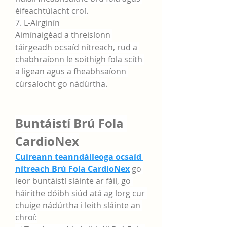
éifeachtúlacht croí.
7. L-Airginín
Aimínaigéad a threisíonn 
táirgeadh ocsaíd nítreach, rud a 
chabhraíonn le soithigh fola scíth 
a ligean agus a fheabhsaíonn 
cúrsaíocht go nádúrtha.
Buntáistí Brú Fola 
CardioNex
Cuireann teanndáileoga ocsaíd 
nítreach Brú Fola CardioNex
 go 
leor buntáistí sláinte ar fáil, go 
háirithe dóibh siúd atá ag lorg cur 
chuige nádúrtha i leith sláinte an 
chroí: