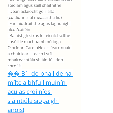
sóidiam agus saill sháithithe
· Déan aclaíocht go rialta 
(cuidíonn siúl measartha fiú)
· Fan hiodráitithe agus laghdaigh 
alcól/caiféin
· Bainistigh strus le teicnící scíthe 
cosúil le machnamh nó ióga
Oibríonn CardioNex is fearr nuair 
a chuirtear isteach i stíl 
mhaireachtála shláintiúil don 
chroí é.
�� Bí i do bhall de na 
mílte a bhfuil muinín 
acu as croí níos 
sláintiúla siopaigh 
anois!