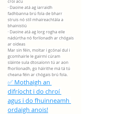
croí acu
· Daoine atá ag iarraidh 
fadhbanna brú fola de bharr 
struis nó stíl mhaireachtála a 
bhainistiú
· Daoine atá ag lorg rogha eile 
nádúrtha nó forlíonadh ar chógais 
ar oideas
Mar sin féin, moltar i gcónaí dul i 
gcomhairle le gairmí cúram 
sláinte sula dtosaíonn tú ar aon 
fhorlíonadh, go háirithe má tá tú 
cheana féin ar chógais brú fola.
✅ Mothaigh an 
difríocht i do chroí 
agus i do fhuinneamh 
ordaigh anois!