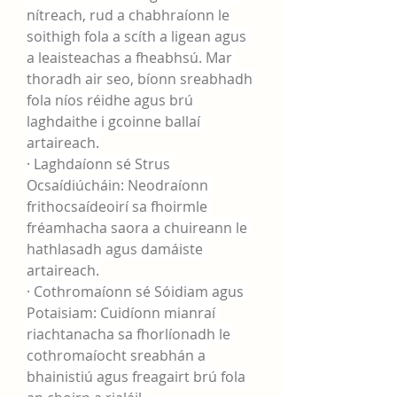
nítreach, rud a chabhraíonn le 
soithigh fola a scíth a ligean agus 
a leaisteachas a fheabhsú. Mar 
thoradh air seo, bíonn sreabhadh 
fola níos réidhe agus brú 
laghdaithe i gcoinne ballaí 
artaireach.
· Laghdaíonn sé Strus 
Ocsaídiúcháin: Neodraíonn 
frithocsaídeoirí sa fhoirmle 
fréamhacha saora a chuireann le 
hathlasadh agus damáiste 
artaireach.
· Cothromaíonn sé Sóidiam agus 
Potaisiam: Cuidíonn mianraí 
riachtanacha sa fhorlíonadh le 
cothromaíocht sreabhán a 
bhainistiú agus freagairt brú fola 