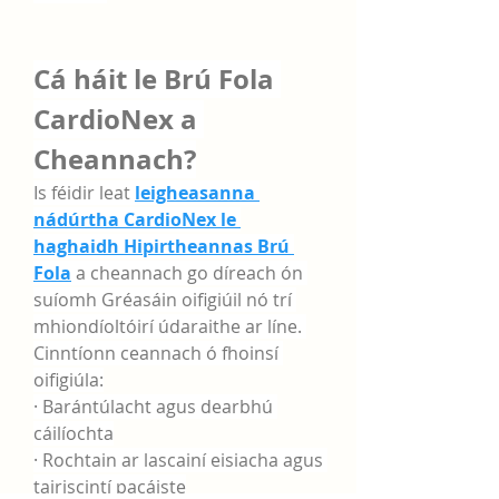
Cá háit le Brú Fola 
CardioNex a 
Cheannach?
Is féidir leat 
leigheasanna 
nádúrtha CardioNex le 
haghaidh Hipirtheannas Brú 
Fola
 a cheannach go díreach ón 
suíomh Gréasáin oifigiúil nó trí 
mhiondíoltóirí údaraithe ar líne. 
Cinntíonn ceannach ó fhoinsí 
oifigiúla:
· Barántúlacht agus dearbhú 
cáilíochta
· Rochtain ar lascainí eisiacha agus 
tairiscintí pacáiste