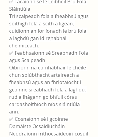
✅ Tacaíonn sé le Leibhéil Brú Fola 
Sláintiúla
Trí scaipeadh fola a fheabhsú agus 
soithigh fola a scíth a ligean, 
cuidíonn an forlíonadh le brú fola 
a laghdú gan idirghabháil 
cheimiceach.
✅ Feabhsaíonn sé Sreabhadh Fola 
agus Scaipeadh
Oibríonn na comhábhair le chéile 
chun solúbthacht artaireach a 
fheabhsú agus an fhriotaíocht i 
gcoinne sreabhadh fola a laghdú, 
rud a fhágann go bhfuil córas 
cardashoithíoch níos sláintiúla 
ann.
✅ Cosnaíonn sé i gcoinne 
Damáiste Ocsaídiúcháin
Neodraíonn frithocsaídeoirí cosúil 