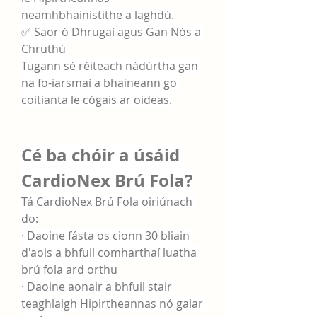
neamhbhainistithe a laghdú.
✅ Saor ó Dhrugaí agus Gan Nós a 
Chruthú
Tugann sé réiteach nádúrtha gan 
na fo-iarsmaí a bhaineann go 
coitianta le cógais ar oideas.
Cé ba chóir a úsáid 
CardioNex Brú Fola?
Tá CardioNex Brú Fola oiriúnach 
do:
· Daoine fásta os cionn 30 bliain 
d'aois a bhfuil comharthaí luatha 
brú fola ard orthu
· Daoine aonair a bhfuil stair 
teaghlaigh Hipirtheannas nó galar 