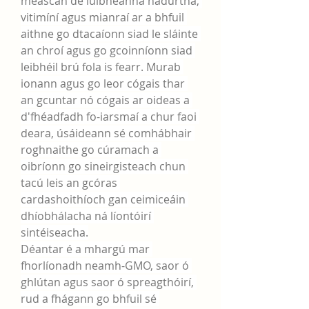
meascán de luibheanna nádúrtha, 
vitimíní agus mianraí ar a bhfuil 
aithne go dtacaíonn siad le sláinte 
an chroí agus go gcoinníonn siad 
leibhéil brú fola is fearr. Murab 
ionann agus go leor cógais thar 
an gcuntar nó cógais ar oideas a 
d'fhéadfadh fo-iarsmaí a chur faoi 
deara, úsáideann sé comhábhair 
roghnaithe go cúramach a 
oibríonn go sineirgisteach chun 
tacú leis an gcóras 
cardashoithíoch gan ceimiceáin 
dhíobhálacha ná líontóirí 
sintéiseacha.
Déantar é a mhargú mar 
fhorlíonadh neamh-GMO, saor ó 
ghlútan agus saor ó spreagthóirí, 
rud a fhágann go bhfuil sé 