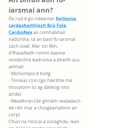
iarsmaí ann?
Ós rud é go ndéantar 
forlíonta 
cardashoithíoch Brú Fola 
CardioNex
 as comhábhair 
nádúrtha, tá an baol fo-iarsmaí 
sách íseal. Mar sin féin, 
d'fhéadfadh roinnt daoine 
imoibrithe éadroma a bheith acu 
amhail:
· Míchompord boilg
· Tinneas cinn (go háirithe má 
thosaíonn tú ag dáileog níos 
airde)
· Meadhrán (de ghnáth sealadach 
de réir mar a choigeartaíonn an 
corp)
Chun na rioscaí a íoslaghdú, lean 