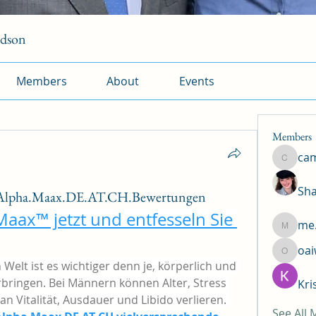
rdson
Members
About
Events
Members
ca
camtuy
Sha
/Alpha.Maax.DE.AT.CH.Bewertungen
Maax™ jetzt und entfesseln Sie 
me.
me.l.od.
oa
oaiw5x
 Welt ist es wichtiger denn je, körperlich und 
rbringen. Bei Männern können Alter, Stress 
Kri
an Vitalität, Ausdauer und Libido verlieren. 
See All