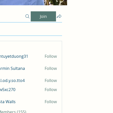
Join
mtuyetduong31
Follow
etduong31
rmin Sultana
Follow
l.od.y.so.tto4
Follow
y.so.tto4
iw5xc270
Follow
c270
sta Walls
Follow
 Members (155)