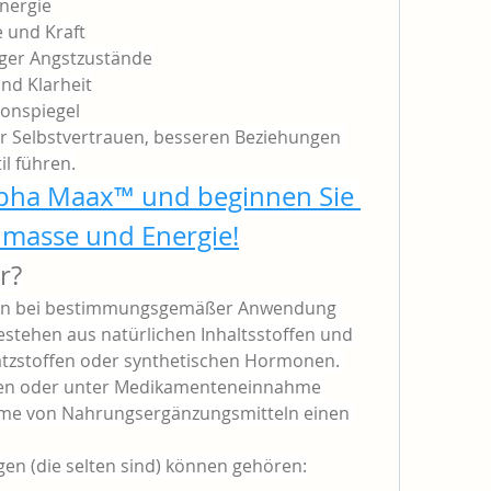
nergie
 und Kraft
ger Angstzustände
nd Klarheit
ronspiegel
r Selbstvertrauen, besseren Beziehungen 
l führen.
Alpha Maax™ und beginnen Sie 
lmasse und Energie!
r?
ten bei bestimmungsgemäßer Anwendung 
bestehen aus natürlichen Inhaltsstoffen und 
atzstoffen oder synthetischen Hormonen. 
en oder unter Medikamenteneinnahme 
hme von Nahrungsergänzungsmitteln einen 
en (die selten sind) können gehören: