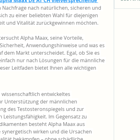
Alpha Maax DE AT CH vielversprechende 
n Nachfrage nach natürlichen, sicheren und 
ch zu einer beliebten Wahl für diejenigen 
keit und Vitalität zurückgewinnen möchten.
ersucht Alpha Maax, seine Vorteile, 
, Sicherheit, Anwendungshinweise und was es 
 dem Markt unterscheidet. Egal, ob Sie es 
nfach nur nach Lösungen für die männliche 
eser Leitfaden bietet Ihnen alle wichtigen 
n wissenschaftlich entwickeltes 
r Unterstützung der männlichen 
ng des Testosteronspiegels und zur 
Leistungsfähigkeit. Im Gegensatz zu 
dikamenten besteht Alpha Maax aus 
ie synergetisch wirken und die Ursachen 
alität bekämpfen – ohne schädliche 