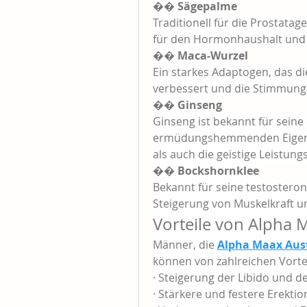
�� Sägepalme
Traditionell für die Prostatag
für den Hormonhaushalt und d
�� Maca-Wurzel
Ein starkes Adaptogen, das die
verbessert und die Stimmung
�� Ginseng
Ginseng ist bekannt für seine
ermüdungshemmenden Eigensch
als auch die geistige Leistungs
�� Bockshornklee
Bekannt für seine testosteron
Steigerung von Muskelkraft u
Vorteile von Alpha 
Männer, die 
Alpha Maax Aust
können von zahlreichen Vortei
· Steigerung der Libido und d
· Stärkere und festere Erekti