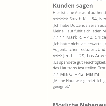
Kunden sagen
Hier ist eine Auswahl authen
⭐️⭐️⭐️⭐️⭐️ Sarah K. – 34, N
„Ich habe Dutzende Seren ausp
Meine Haut fühlt sich jeden Mo
⭐️⭐️⭐️⭐️ Mark R. – 40, Chic
„Ich hatte nicht viel erwartet
Augenfältchen reduziert. Und e
⭐️⭐️⭐️ Jen L. – 29, Los Ange
„Es spendete gut Feuchtigkeit
des Hauttons feststellen. Tro
⭐️⭐️ Mia G. – 42, Miami
„Meine Haut war gereizt. Ich gl
geeignet.“
Mögliche Nebenwi