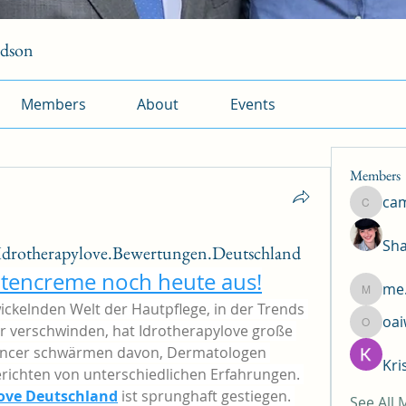
rdson
Members
About
Events
Members
ca
camtuy
Sha
Idrotherapylove.Bewertungen.Deutschland
altencreme noch heute aus!
me.
me.l.od.
ickelnden Welt der Hautpflege, in der Trends 
oa
r verschwinden, hat Idrotherapylove große 
oaiw5x
uencer schwärmen davon, Dermatologen 
Kri
ichten von unterschiedlichen Erfahrungen. 
ove Deutschland
 ist sprunghaft gestiegen. 
See All