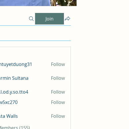
Join
mtuyetduong31
Follow
etduong31
rmin Sultana
Follow
l.od.y.so.tto4
Follow
y.so.tto4
iw5xc270
Follow
c270
sta Walls
Follow
 Members (155)