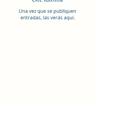
Una vez que se publiquen
entradas, las verás aquí.
Iglesia de Jesucristo de Huntington
Beach
8702 Atlanta Avenue, Huntington Beach, CA
92646
19191 Calle 17, Huntington Beach, CA 92647
17500 Bushard Street, Fountain Valley, CA
92708